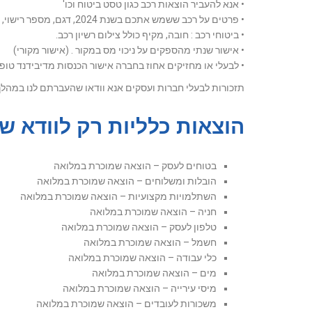
• אנא להעביר הוצאות רכב כגון טסט ביטוח וכו'
• פרטים על רכב ששמש אתכם בשנת 2024, דגם, מספר רישוי, קילומטראז' ל 31.12.20 אם לא רשמתם לרשום קילומטאז' נכון להיום, ולהצהיר על ק"מ ממוצע לחודש.
• ביטוחי רכב : חובה, מקיף כולל צילום רשיון רכב.
• אישור שנתי מהספקים על ניכוי מס במקור . (אישור מקורי)
• לבעלי או מחזיקים אחוז בחברה אישור הכנסות מדיבידנד טופס 867 לשנת 24
תזכורות לבעלי חברות ועסקים אנא וודאו שהעברתם לנו במהל
הוצאות כלליות רק לוודא ש
בטוחים לעסק – הוצאה שמוכרת במלואה
הובלות ומשלוחים – הוצאה שמוכרת במלואה
השתלמויות מקצועיות – הוצאה שמוכרת במלואה
חניה – הוצאה שמוכרת במלואה
טלפון לעסק – הוצאה שמוכרת במלואה
חשמל – הוצאה שמוכרת במלואה
כלי עבודה – הוצאה שמוכרת במלואה
מים – הוצאה שמוכרת במלואה
מיסי עירייה – הוצאה שמוכרת במלואה
משכורות לעובדים – הוצאה שמוכרת במלואה