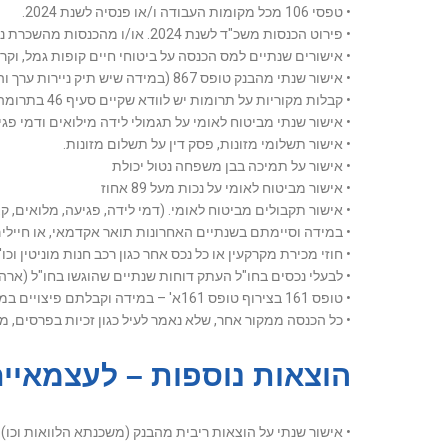
• טפסי 106 מכל מקומות העבודה ו/או פנסיה לשנת 2024.
• פירוט הכנסות משכ"ד לשנת 2024. או/ו מהכנסות מהשכרת נכס עסקי כגון חנות, מספר של מונית,
• אישורים שנתיים למס הכנסה על ביטוחי חיים קופות גמל, וק
• אישור שנתי מהבנק טופס 867 (במידה שיש תיק ניירות ערך והכנסות מריבית וכו') מכל הבנקים על ניכוי במקור מריבית דיבידנד
• קבלות מקוריות על תרומות יש לוודא שקיים סעיף 46 בתרומה, אם קיים הוכחת תשלום לשלוח
• אישור שנתי מביטוח לאומי על תגמולי לידה מילואים ודמי פגי
• אישור תשלומי מזונות, פסק דין על תשלום מזונות.
• אישור על תמיכה בבן משפחה נטול יכולת
• אישור מביטוח לאומי על נכות מעל 89 אחוז
• אישור תקבולים מביטוח לאומי. (דמי לידה, פגיעה, מלואים, קצבה וכו'), במידה ויש נכות
• במידה וסיימתם בשנתיים האחרונות תואר אקדמאי, או חיילים משוחררים ב3- שנים האחרונות, או נולד לכם ילד השנה, או הנכם עולה חדש או חוזר 
• חוזי מכירת מקרקעין או כל נכס אחר כגון רכב חנות מוניטין 
• לבעלי נכסים בחו"ל העתק דוחות שנתיים שהוגשו בחו"ל (ארה"ב טופס 1040,
• טופס 161 בצירוף טופס 161א' – במידה וקבלתם פיצויים במהלך השנה,
• כל הכנסה ממקור אחר, שלא נאמר לעיל כגון זכיות בפרסים,
הוצאות נוספות – לעצמאיים
• אישור שנתי על הוצאות ריבית מהבנק (משכנתא הלוואות וכו)