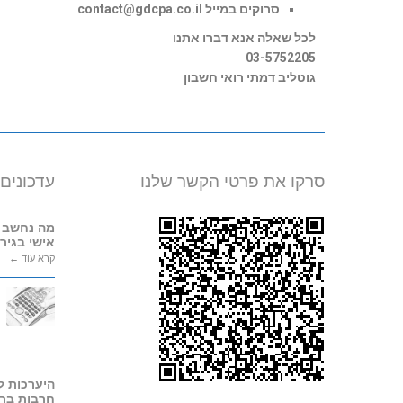
סרוקים במייל
contact@gdcpa.co.il
לכל שאלה אנא דברו אתנו
03-5752205
גוטליב דמתי רואי חשבון
סרקו את פרטי הקשר שלנו
עדכונים
מה נחשב 
אישי בגירו
קרא עוד ←
חרבות ברז