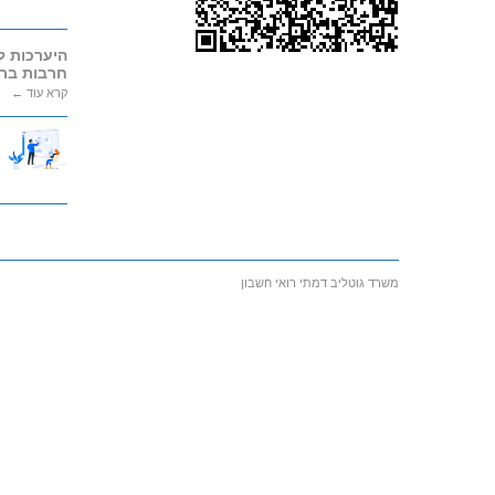
חרבות ברז
קרא עוד ←
משרד גוטליב דמתי רואי חשבון