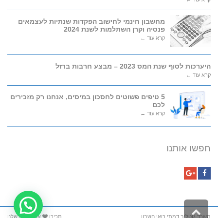
מחשבון חינמי לחישוב הפקדות שנתיות לעצמאים
פנסיה וקרן השתלמות לשנת 2024
קרא עוד ←
היערכות לסוף שנת המס 2023 – מבצע חרבות ברזל
קרא עוד ←
5 טיפים פשוטים לחסכון במיסים, אנחנו רק מזכירים
לכם
קרא עוד ←
חפשו אותנו
Google+
Facebook
גלילה לראש העמוד
משרד גוטליב דמתי רואי חשבון
תכירו
את הצוות שלנו