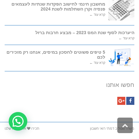
מחשבון חינמי לחישוב הפקדות שנתיות לעצמאים
פנסיה וקרן השתלמות לשנת 2024
קרא עוד ←
היערכות לסוף שנת המס 2023 – מבצע חרבות ברזל
קרא עוד ←
5 טיפים פשוטים לחסכון במיסים, אנחנו רק מזכירים
לכם
קרא עוד ←
חפשו אותנו
Google+
Facebook
גלילה לראש העמוד
משרד גוטליב דמתי רואי חשבון
תכירו
את הצוות שלנו